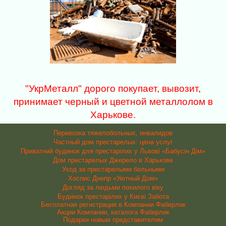
"УкрМеталл" дорого покупает, вывозит,
принимает черный и цветной металлолом в
Харькове.
Перевозка тяжелобольных, инвалидов
Частный дом престарелых: цена услуг
Приватний будинок для престарілих у Львові «Бабусін Дім»
Дом престарелых Джерело в Харькове
Уход за престарелыми больными
Хоспис Днепр «Уютный Дом»
Догляд за людьми похилого віку
Будинок престарілих у Києві Забота
Бесплатная регистрация в Компании Фаберлик
Акции Компании, каталога Фаберлик
Подарки новым представителям