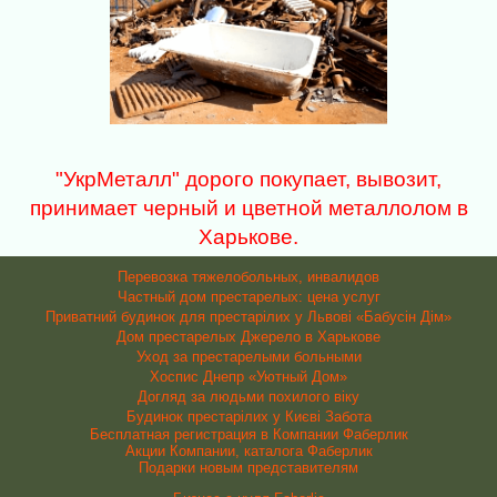
"УкрМеталл" дорого покупает, вывозит,
принимает черный и цветной металлолом в
Харькове.
Перевозка тяжелобольных, инвалидов
Частный дом престарелых: цена услуг
Приватний будинок для престарілих у Львові «Бабусін Дім»
Дом престарелых Джерело в Харькове
Уход за престарелыми больными
Хоспис Днепр «Уютный Дом»
Догляд за людьми похилого віку
Будинок престарілих у Києві Забота
Бесплатная регистрация в Компании Фаберлик
Акции Компании, каталога Фаберлик
Подарки новым представителям