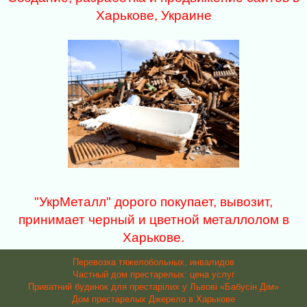
Харькове, Украине
"УкрМеталл" дорого покупает, вывозит,
принимает черный и цветной металлолом в
Харькове.
Перевозка тяжелобольных, инвалидов
Частный дом престарелых: цена услуг
Приватний будинок для престарілих у Львові «Бабусін Дім»
Дом престарелых Джерело в Харькове