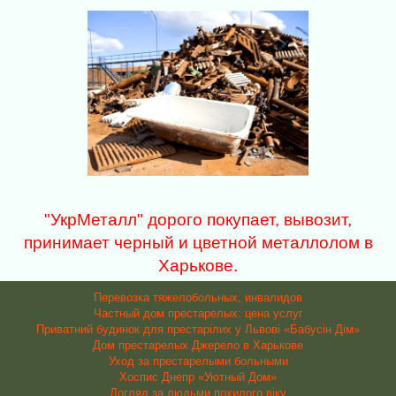
"УкрМеталл" дорого покупает, вывозит,
принимает черный и цветной металлолом в
Харькове.
Перевозка тяжелобольных, инвалидов
Частный дом престарелых: цена услуг
Приватний будинок для престарілих у Львові «Бабусін Дім»
Дом престарелых Джерело в Харькове
Уход за престарелыми больными
Хоспис Днепр «Уютный Дом»
Догляд за людьми похилого віку